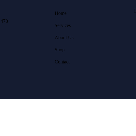
Home
 478
Services
About Us
Shop
Contact
9