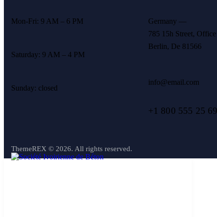
Mon-Fri: 9 AM – 6 PM
Germany —
785 15h Street, Office
Berlin, De 81566
Saturday: 9 AM – 4 PM
info@email.com
Sunday: closed
+1 800 555 25 6
ThemeREX
© 2026. All rights reserved.