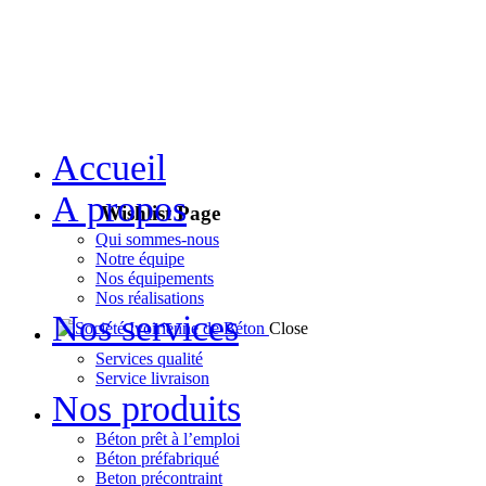
Accueil
A propos
Wishlist Page
Qui sommes-nous
Notre équipe
Nos équipements
Nos réalisations
Nos services
Close
Services qualité
Service livraison
Nos produits
Béton prêt à l’emploi
Béton préfabriqué
Beton précontraint