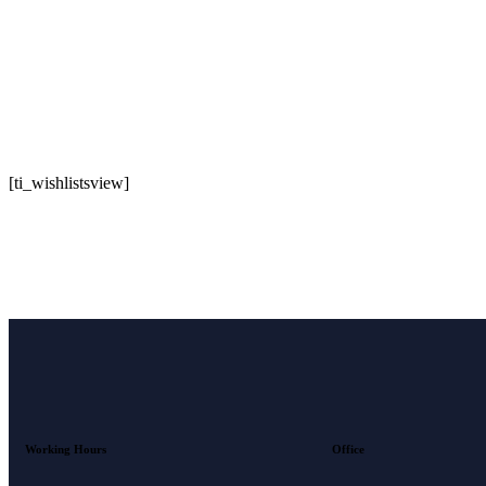
[ti_wishlistsview]
Working Hours
Office