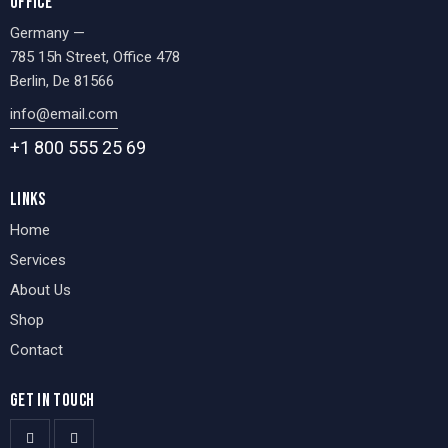
OFFICE
Germany —
785 15h Street, Office 478
Berlin, De 81566
info@email.com
+1 800 555 25 69
LINKS
Home
Services
About Us
Shop
Contact
GET IN TOUCH