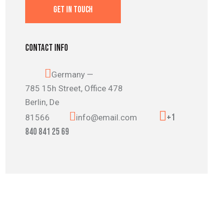
CONTACT INFO
Germany —
785 15h Street, Office 478
Berlin, De
+1
81566
info@email.com
840 841 25 69