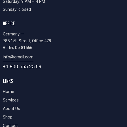
Saturday: 9 AM – 4 PM
Sunday: closed
OFFICE
Germany —
785 15h Street, Office 478
Berlin, De 81566
info@email.com
+1 800 555 25 69
LINKS
Home
Services
About Us
Shop
Contact