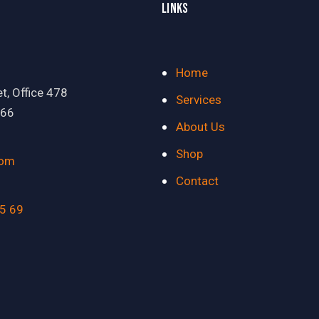
LINKS
Home
t, Office 478
Services
566
About Us
Shop
com
Contact
5 69