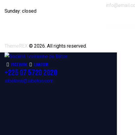
info@email.c
Sunday: closed
+1 800 55
ThemeREX
© 2026. All rights reserved.
Facebook
Linkedin
+225 07 5720 2020
sibetons@sibeton.com