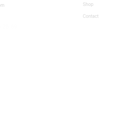
Shop
om
Contact
5 25 69