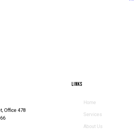
LINKS
Home
t, Office 478
Services
566
About Us